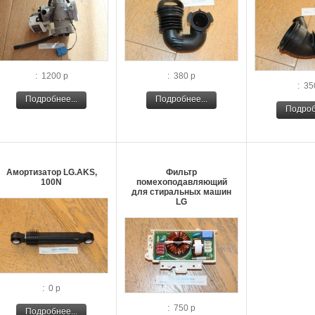
: 1200 р
: 380 р
: 35
Подробнее...
Подробнее...
Подроб
Амортизатор LG.AKS,
Фильтр
100N
помехоподавляющий
для стиральных машин
LG
: 0 р
: 750 р
Подробнее...