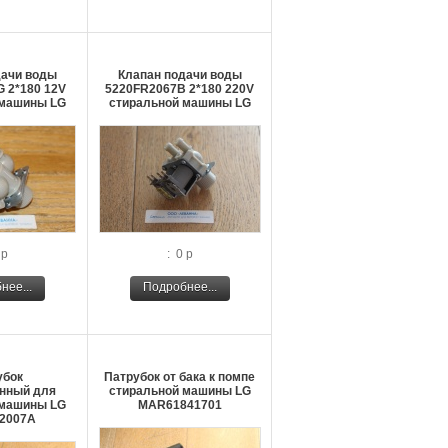
дачи воды
Клапан подачи воды
 2*180 12V
5220FR2067В 2*180 220V
 машины LG
стиральной машины LG
 р
: 0 р
нее...
Подробнее...
убок
Патрубок от бака к помпе
нный для
стиральной машины LG
 машины LG
MAR61841701
2007A