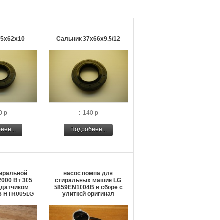
35х62х10
Сальник 37х66х9.5/12
0 р
: 140 р
нее...
Подробнее...
тиральной
насос помпа для
000 Вт 305
стиральных машин LG
 датчиком
5859EN1004B в сборе с
3 HTR005LG
улиткой оригинал