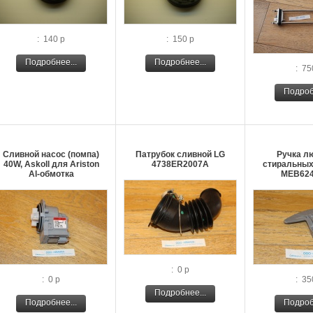
: 140 р
: 150 р
Подробнее...
Подробнее...
: 75
Подроб
Сливной насос (помпа)
Патрубок сливной LG
Ручка л
40W, Askoll для Ariston
4738ER2007A
стиральных
Al-обмотка
MEB624
: 0 р
: 0 р
: 35
Подробнее...
Подробнее...
Подроб