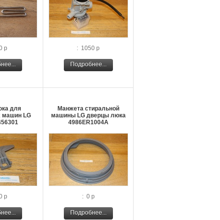
0 р
: 1050 р
нее...
Подробнее...
юка для
Манжета стиральной
 машин LG
машины LG дверцы люка
56301
4986ER1004A
0 р
: 0 р
нее...
Подробнее...