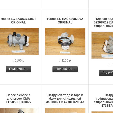
Насос LG EAU63743802
Насос LG EAUS4082902
Клапан по
ORIGINAL
ORIGINAL
5220FR1251G
стиральной
: 1100 р
: 1150 р
: 0
Подробнее...
Подробнее...
Подроб
Насос в сборе с
Патрубок от дозатора к
Патр
фильтром СМА
баку для стиральной
гофрирова
LG5859EH1006S
машины LG 4738ER2004A
стиральной
4738ER