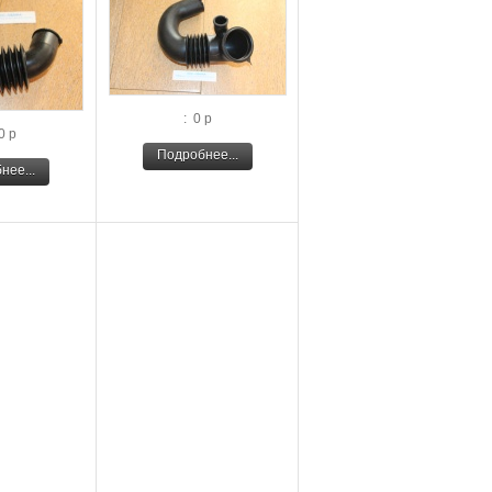
: 0 р
0 р
Подробнее...
нее...