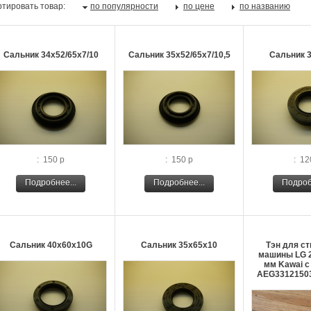
тировать товар:
по популярности
по цене
по названию
Сальник 34х52/65х7/10
Сальник 35х52/65х7/10,5
Сальник 
: 150 р
: 150 р
: 12
Подробнее...
Подробнее...
Подроб
Сальник 40х60х10G
Сальник 35х65х10
Тэн для с
машины LG 2
мм Kawai с
AEG3312150