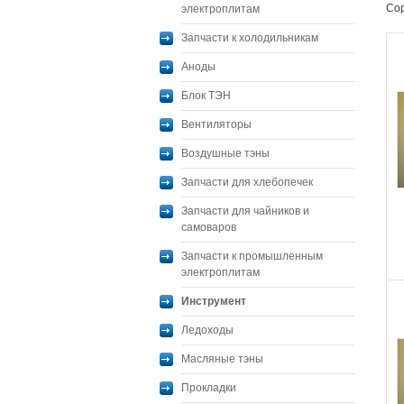
Сор
электроплитам
Запчасти к холодильникам
Аноды
Блок ТЭН
Вентиляторы
Воздушные тэны
Запчасти для хлебопечек
Запчасти для чайников и
самоваров
Запчасти к промышленным
электроплитам
Инструмент
Ледоходы
Масляные тэны
Прокладки