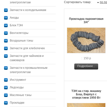
Сортировать товар:
по п
электроплитам
Запчасти к холодильникам
Аноды
Прокладка паронитовая
3/4"
Блок ТЭН
Вентиляторы
Воздушные тэны
Запчасти для хлебопечек
Запчасти для чайников и
: 150 р
самоваров
Подробнее...
Запчасти к промышленным
электроплитам
Инструмент
Ледоходы
ТЭН на стир. машину
Бош, Вирпул с
Масляные тэны
отверстием 1950 Вт
Прокладки