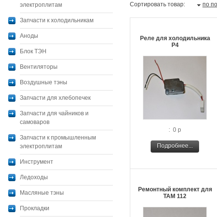
Сортировать товар:
по п
электроплитам
Запчасти к холодильникам
Аноды
Реле для холодильника
Р4
Блок ТЭН
Вентиляторы
Воздушные тэны
Запчасти для хлебопечек
Запчасти для чайников и
самоваров
: 0 р
Запчасти к промышленным
Подробнее...
электроплитам
Инструмент
Ледоходы
Ремонтный комплект для
Масляные тэны
ТАМ 112
Прокладки