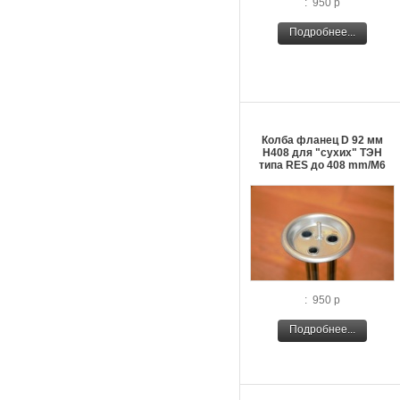
: 950 р
Подробнее...
Колба фланец D 92 мм
H408 для "сухих" ТЭН
типа RES до 408 mm/M6
: 950 р
Подробнее...