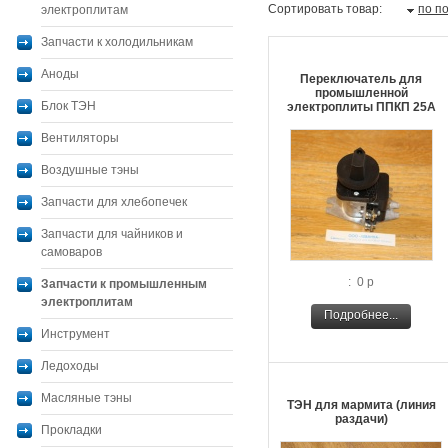
Сортировать товар:
по п
электроплитам
Запчасти к холодильникам
Аноды
Переключатель для
промышленной
Блок ТЭН
электроплиты ППКП 25А
Вентиляторы
Воздушные тэны
Запчасти для хлебопечек
Запчасти для чайников и
самоваров
: 0 р
Запчасти к промышленным
электроплитам
Подробнее...
Инструмент
Ледоходы
Масляные тэны
ТЭН для мармита (линия
раздачи)
Прокладки