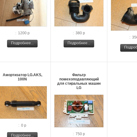
: 1200 р
: 380 р
: 35
Подробнее...
Подробнее...
Подроб
Амортизатор LG.AKS,
Фильтр
100N
помехоподавляющий
для стиральных машин
LG
: 0 р
: 750 р
Подробнее...