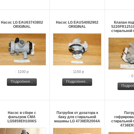
Насос LG EAU63743802
Насос LG EAUS4082902
Клапан по
ORIGINAL
ORIGINAL
5220FR1251G
стиральной
: 1100 р
: 1150 р
: 0
Подробнее...
Подробнее...
Подроб
Насос в сборе с
Патрубок от дозатора к
Патр
фильтром СМА
баку для стиральной
гофрирова
LG5859EH1006S
машины LG 4738ER2004A
стиральной
4738ER