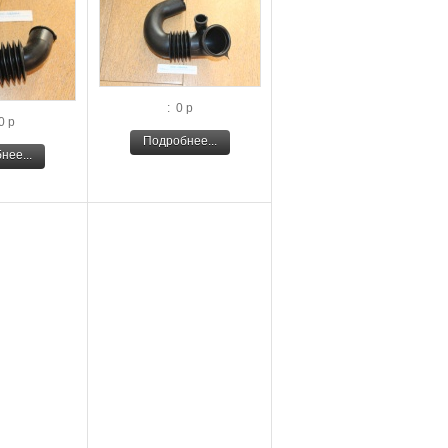
: 0 р
0 р
Подробнее...
нее...