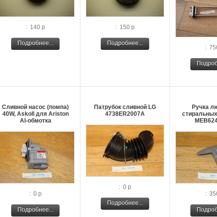
: 140 р
: 150 р
Подробнее...
Подробнее...
: 75
Подроб
Сливной насос (помпа)
Патрубок сливной LG
Ручка л
40W, Askoll для Ariston
4738ER2007A
стиральных
Al-обмотка
MEB624
: 0 р
: 0 р
: 35
Подробнее...
Подробнее...
Подроб