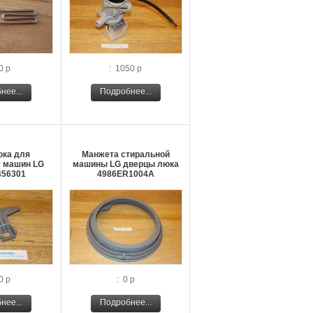
0 р
: 1050 р
нее...
Подробнее...
юка для
Манжета стиральной
 машин LG
машины LG дверцы люка
56301
4986ER1004A
0 р
: 0 р
нее...
Подробнее...