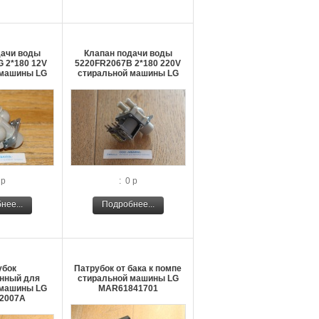
дачи воды
Клапан подачи воды
 2*180 12V
5220FR2067В 2*180 220V
 машины LG
стиральной машины LG
 р
: 0 р
нее...
Подробнее...
убок
Патрубок от бака к помпе
нный для
стиральной машины LG
 машины LG
MAR61841701
2007A