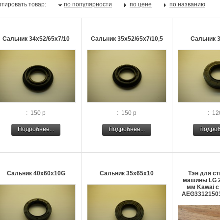
тировать товар:
по популярности
по цене
по названию
Сальник 34х52/65х7/10
Сальник 35х52/65х7/10,5
Сальник 
: 150 р
: 150 р
: 12
Подробнее...
Подробнее...
Подроб
Сальник 40х60х10G
Сальник 35х65х10
Тэн для с
машины LG 2
мм Kawai с
AEG3312150