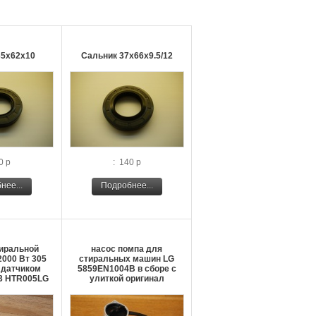
35х62х10
Сальник 37х66х9.5/12
0 р
: 140 р
нее...
Подробнее...
тиральной
насос помпа для
000 Вт 305
стиральных машин LG
 датчиком
5859EN1004B в сборе с
3 HTR005LG
улиткой оригинал