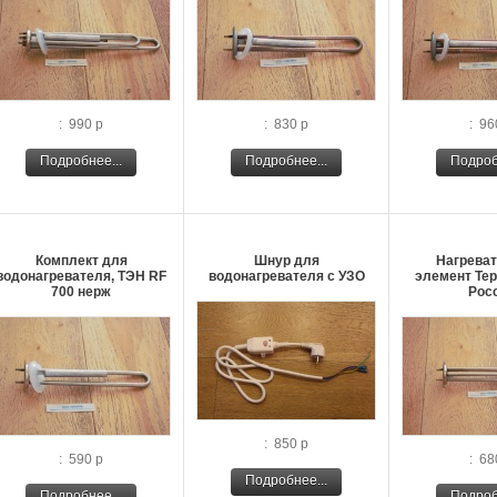
: 990 р
: 830 р
: 96
Подробнее...
Подробнее...
Подроб
Комплект для
Шнур для
Нагрева
водонагревателя, ТЭН RF
водонагревателя с УЗО
элемент Тер
700 нерж
Рос
: 850 р
: 590 р
: 68
Подробнее...
Подробнее...
Подроб