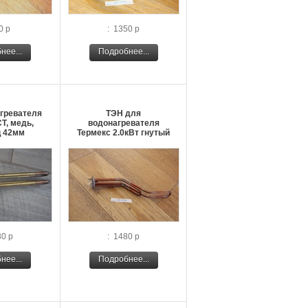
0 р
: 1350 р
нее...
Подробнее...
гревателя
ТЭН для
T, медь,
водонагревателя
 42мм
Термекс 2.0кВт гнутый
30 р
: 1480 р
нее...
Подробнее...