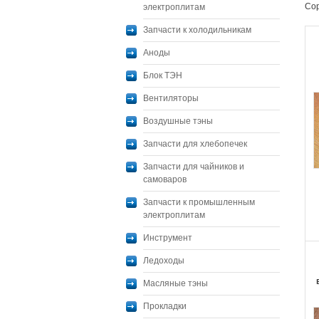
Сор
электроплитам
Запчасти к холодильникам
Аноды
Блок ТЭН
Вентиляторы
Воздушные тэны
Запчасти для хлебопечек
Запчасти для чайников и
самоваров
Запчасти к промышленным
электроплитам
Инструмент
Ледоходы
Масляные тэны
Прокладки