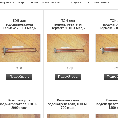
тировать товар:
по популярности
по цене
по названию
ТЭН для
ТЭН для
ТЭН 
водонагревателя
водонагревателя
водонагр
Tермекс 700Вт Медь
Термекс 1.3кВт Медь
Термекс 2.
: 670 р
: 760 р
: 95
Подробнее...
Подробнее...
Подроб
Комплект для
Комплект для
Компле
водонагревателя, ТЭН RF
водонагревателя, ТЭН RF
водонагреват
2000 нерж
700 медь
1300 