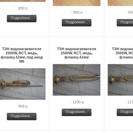
: 850 р
: 950 р
: 95
Подробнее...
Подробнее...
Подроб
ТЭН водонагревателя
ТЭН водонагревателя
ТЭН водона
2000W, RCT, медь,
2500W, RCT, медь,
3000W, RC
фланец 42мм, под анод
фланец 42мм
фланец
М6
: 1200 р
: 12
: 900 р
Подробнее...
Подроб
Подробнее...