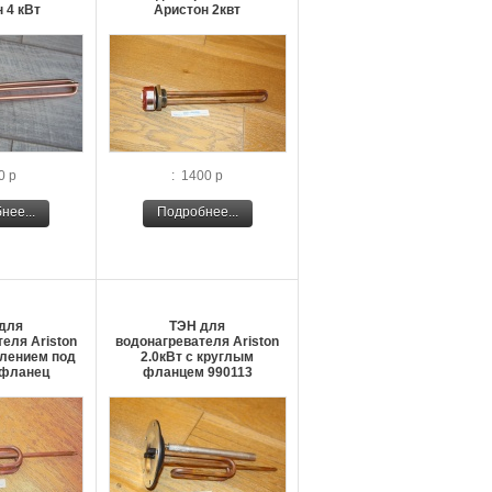
 4 кВт
Аристон 2квт
0 р
: 1400 р
нее...
Подробнее...
для
ТЭН для
еля Ariston
водонагревателя Ariston
плением под
2.0кВт с круглым
 фланец
фланцем 990113