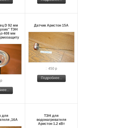
ец D 92 мм
Датчик Аристон 15А
сухих" ТЭН
до 408 мм
ермозащиту
: 450 р
Подробнее...
 р
нее...
к для
ТЭН для
ателя ,16А
водонагревателя
Аристон 1.2 кВт