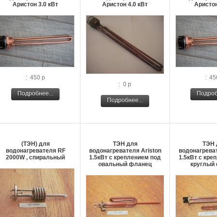
Аристон 3.0 кВт
Аристон 4.0 кВт
Аристон
: 450 р
: 45
: 0 р
Подробнее...
Подроб
Подробнее...
(ТЭН) для
ТЭН для
ТЭН 
водонагревателя RF
водонагревателя Ariston
водонагреват
2000W , спиральный
1.5кВт с креплением под
1.5кВт с кре
овальный фланец
круглый