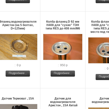
Фланец водонагревателя
Колба фланец D 92 мм
Колба флан
Аристон (на 5 болтах,
H408 для "сухих" ТЭН
H408 для "
D=125мм)
типа RES до 408 mm/M6
типа RES 
место под т
: 0 р
: 950 р
: 0
Подробнее...
Подробнее...
Подроб
Датчик Термоват , 15A
Датчик для
Датчи
водонагревателя
водонагрев
Аристон , 15А Китай