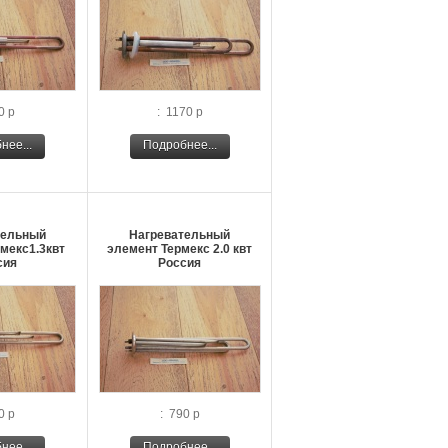
0 р
: 1170 р
нее...
Подробнее...
тельный
Нагревательный
мекс1.3квт
элемент Термекс 2.0 квт
сия
Россия
0 р
: 790 р
нее...
Подробнее...