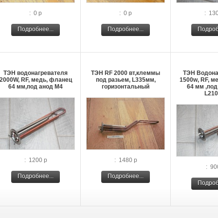
: 0 р
: 0 р
: 13
Подробнее...
Подробнее...
Подроб
ТЭН водонагревателя
ТЭН RF 2000 вт,клеммы
ТЭН Водона
2000W, RF, медь, фланец
под разьем, L335мм,
1500w, RF, м
64 мм,под анод М4
горизонтальный
64 мм ,под
L21
: 1200 р
: 1480 р
: 90
Подробнее...
Подробнее...
Подроб