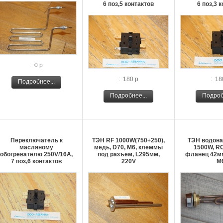
6 поз,5 контактов
6 поз,3 
: 0 р
: 180 р
: 18
Подробнее...
Подробнее...
Подроб
Переключатель к
ТЭН RF 1000W(750+250),
ТЭН водона
масляному
медь, D70, М6, клеммы
1500W, RC
обогревателю 250V/16A,
под разъем, L295мм,
фланец 42мм
7 поз,6 контактов
220V
М