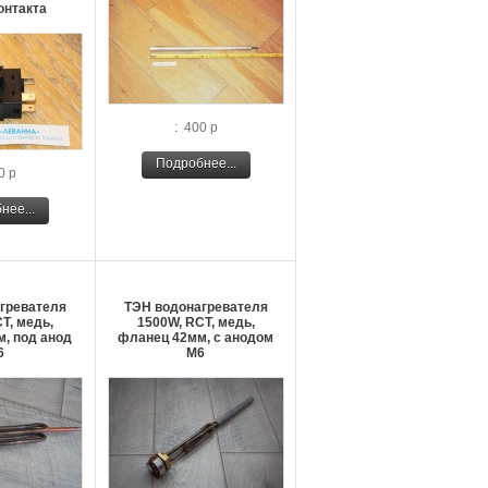
контакта
: 400 р
Подробнее...
0 р
нее...
гревателя
ТЭН водонагревателя
T, медь,
1500W, RCT, медь,
, под анод
фланец 42мм, с анодом
6
М6