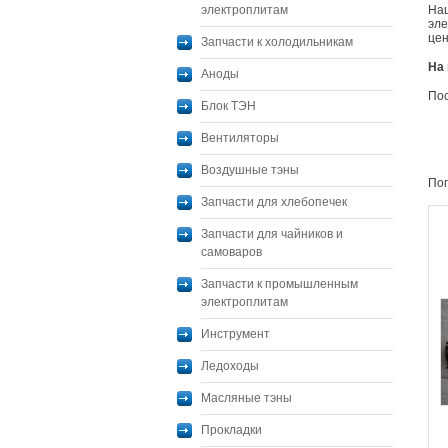
электроплитам
Наш
эле
цен
Запчасти к холодильникам
На 
Аноды
Пос
Блок ТЭН
Вентиляторы
Воздушные тэны
По
Запчасти для хлебопечек
Запчасти для чайников и
самоваров
Запчасти к промышленным
электроплитам
Инструмент
Ледоходы
Масляные тэны
Прокладки