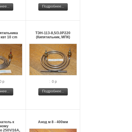
нее...
Подробнее...
пятильника
ТЭН-113-8,5/3.0Р220
 квт 10 cm
(Кипятильник, МПК)
0 р
: 0 р
нее...
Подробнее...
атель к
Анод м 8 - 400мм
ному
ю 250V/16A,