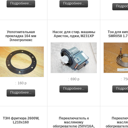
Подробнее...
Подробнее...
Подроб
Уплотнительная
Насос для стир. машины
Тэн для ки
прокладка 164 мм
Аристон, лджи, М231ХР
SMR058 1.7
Электролюкс
: 690 р
: 75
: 160 р
Подробнее...
Подроб
Подробнее...
ТЭН фритюра 2600W,
Переключатель к
Переключ
L210х160
масляному
масля
обогревателю 250V/16A,
обогревател