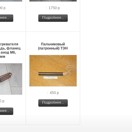
00 р
: 1750 р
нее...
Подробнее...
гревателя
Пальчиковый
едь, фланец
(патронный) ТЭН
 анод М6,
0мм
: 450 р
0 р
Подробнее...
нее...