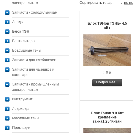
Сортировать товар:
по п
электроплитам
Запчасти к холодильникам
Аноды
Блок ТЭНов ТЭНБ- 4.5
кВт
Блок ТЭН
Вентиляторы
Воздушные тэны
Запчасти для хлебопечек
Запчасти для чайников и
: 0 р
самоваров
Подробнее...
Запчасти к промышленным
электроплитам
Инструмент
Ледоходы
Блок Тэнов 9.0 Квт
крепление
Масляные тэны
гайка1.25"Китай
Прокладки