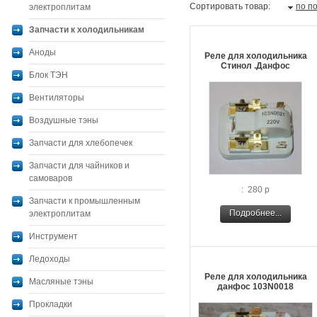
Сортировать товар:
по п
электроплитам
Запчасти к холодильникам
Аноды
Реле для холодильника
Стинол .Данфос
Блок ТЭН
Вентиляторы
Воздушные тэны
Запчасти для хлебопечек
Запчасти для чайников и
самоваров
: 280 р
Запчасти к промышленным
Подробнее...
электроплитам
Инструмент
Ледоходы
Реле для холодильника
Масляные тэны
данфос 103N0018
Прокладки