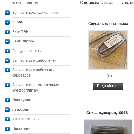
Сортировать товар:
по п
электроплитам
Запчасти к холодильникам
Аноды
Спираль для тандыра
Блок ТЭН
Вентиляторы
Воздушные тэны
Запчасти для хлебопечек
Запчасти для чайников и
самоваров
: 0 р
Запчасти к промышленным
Подробнее...
электроплитам
Инструмент
Ледоходы
Спираль,нихром,1000Вт
Масляные тэны
Прокладки