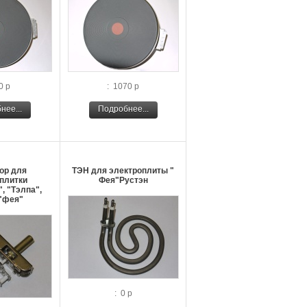
0 р
: 1070 р
нее...
Подробнее...
ор для
ТЭН для электроплиты "
плитки
Фея"Рустэн
, "Тэлпа",
"фея"
: 0 р