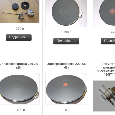
: 370 р
: 790 р
: 92
Подробнее...
Подробнее...
Подроб
Электроконфорка 220 2.0
Электроконфорка 220 2.6
Регулят
кВт
кВт
электро
"Россиянка"
"ЭПТ",
: 1600 р
: 0 р