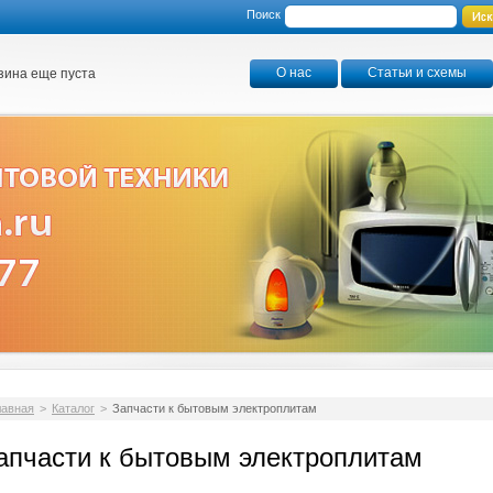
Поиск
О нас
Статьи и схемы
зина еще пуста
лавная
>
Каталог
>
Запчасти к бытовым электроплитам
апчасти к бытовым электроплитам