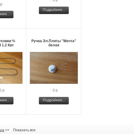
: 0 р
 р
Подробнее...
нее...
уховки Ч-
Ручка Эл.Плиты "Мечта"
 1.2 Квт
белая
0 р
: 0 р
нее...
Подробнее...
ца
>>
Показать все