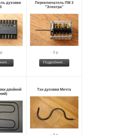
ль духовки
Переключатель ПМ 3
0
"Электра"
 р
: 0 р
нее...
Подробнее...
вки двойной
Тэн духовки Мечта
ний)