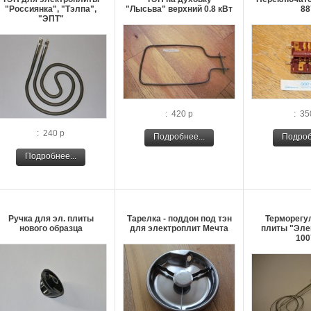
"Россиянка", "Тэлпа",
"Лысьва" верхний 0.8 кВт
88
"ЭПТ"
: 420 р
: 35
: 240 р
Подробнее...
Подроб
Подробнее...
Ручка для эл. плиты
Тарелка - поддон под тэн
Терморегу
нового образца
для электроплит Мечта
плиты "Элек
100