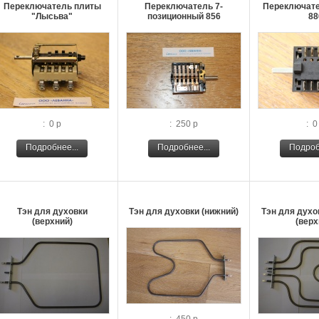
Переключатель плиты
Переключатель 7-
Переключате
"Лысьва"
позиционный 856
88
: 0 р
: 250 р
: 0
Подробнее...
Подробнее...
Подроб
Тэн для духовки
Тэн для духовки (нижний)
Тэн для духо
(верхний)
(верх