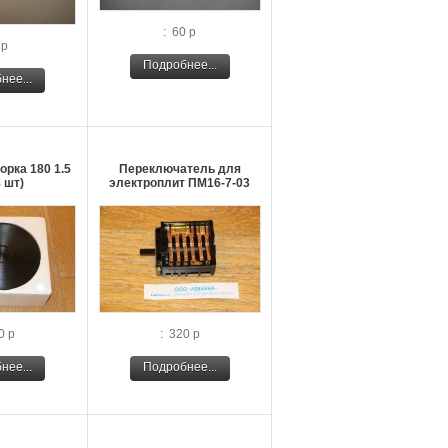
: 60 р
 р
Подробнее...
нее...
рка 180 1.5
Переключатель для
8 шт)
электроплит ПМ16-7-03
0 р
: 320 р
нее...
Подробнее...