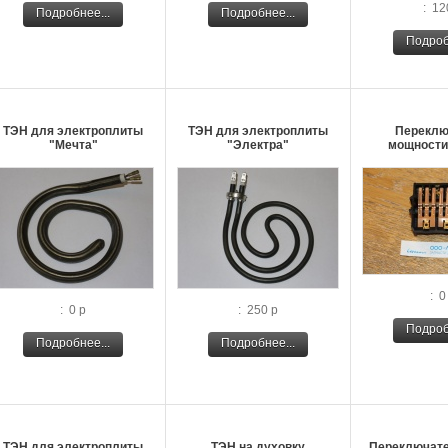
: 12
Подробнее...
Подробнее...
Подроб
ТЭН для электроплиты
ТЭН для электроплиты
Переклю
"Мечта"
"Электра"
мощности
: 0
: 0 р
: 250 р
Подроб
Подробнее...
Подробнее...
ТЭН для электроплиты
ТЭН на духовку
Переключате