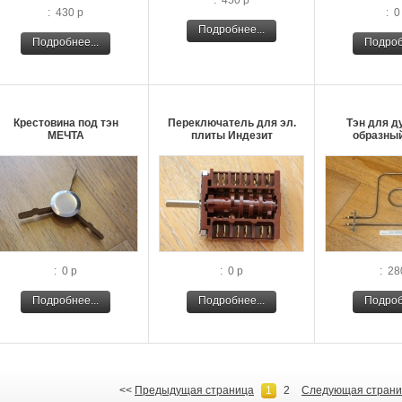
: 450 р
: 430 р
: 0
Подробнее...
Подробнее...
Подроб
Крестовина под тэн
Переключатель для эл.
Тэн для д
МЕЧТА
плиты Индезит
образный
: 0 р
: 0 р
: 28
Подробнее...
Подробнее...
Подроб
<<
Предыдущая страница
1
2
Следующая страни