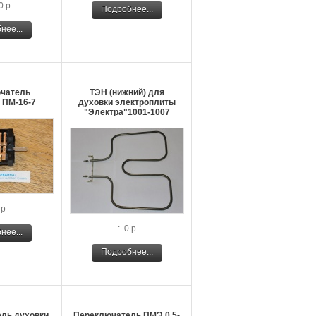
0 р
Подробнее...
нее...
чатель
ТЭН (нижний) для
 ПМ-16-7
духовки электроплиты
"Электра"1001-1007
 р
: 0 р
нее...
Подробнее...
ль духовки
Переключатель ПМЭ 0.5-