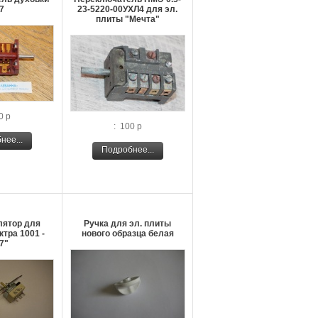
7
23-5220-00УХЛ4 для эл.
плиты "Мечта"
0 р
: 100 р
нее...
Подробнее...
лятор для
Ручка для эл. плиты
тра 1001 -
нового образца белая
7"