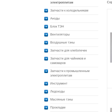
Сор
электроплитам
Запчасти к холодильникам
Аноды
Блок ТЭН
Вентиляторы
Воздушные тэны
Запчасти для хлебопечек
Запчасти для чайников и
самоваров
Запчасти к промышленным
электроплитам
Инструмент
Ледоходы
Масляные тэны
Прокладки