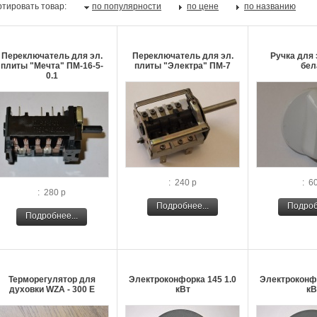
тировать товар:
по популярности
по цене
по названию
Переключатель для эл.
Переключатель для эл.
Ручка для 
плиты "Мечта" ПМ-16-5-
плиты "Электра" ПМ-7
бел
0.1
: 240 р
: 6
: 280 р
Подробнее...
Подроб
Подробнее...
Терморегулятор для
Электроконфорка 145 1.0
Электроконфо
духовки WZA - 300 E
кВт
кВ