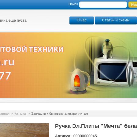
Поиск
О нас
Статьи и схемы
зина еще пуста
лавная
>
Каталог
>
Запчасти к бытовым электроплитам
Ручка Эл.Плиты "Мечта" бел
Артикул:
00000000045