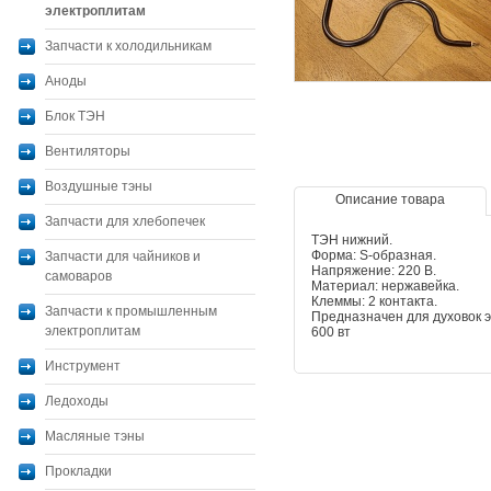
электроплитам
Запчасти к холодильникам
Аноды
Блок ТЭН
Вентиляторы
Воздушные тэны
Описание товара
Запчасти для хлебопечек
ТЭН нижний.
Форма: S-образная.
Запчасти для чайников и
Напряжение: 220 В.
самоваров
Материал: нержавейка.
Клеммы: 2 контакта.
Запчасти к промышленным
Предназначен для духовок 
электроплитам
600 вт
Инструмент
Ледоходы
Масляные тэны
Прокладки