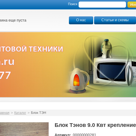
Поиск
О нас
Статьи и схемы
зина еще пуста
лавная
>
Каталог
>
Блок ТЭН
Блок Тэнов 9.0 Квт крепление
Артикул:
00000000281