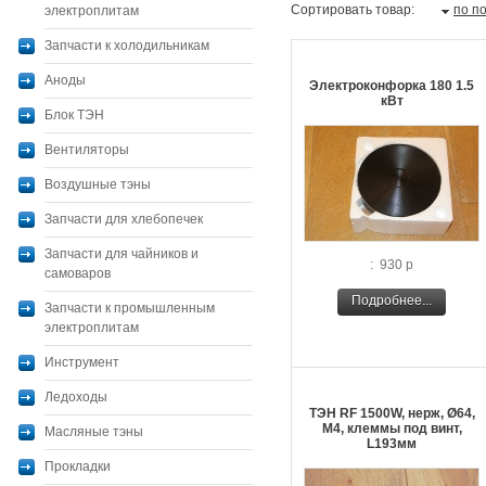
Сортировать товар:
по п
электроплитам
Запчасти к холодильникам
Аноды
Электроконфорка 180 1.5
кВт
Блок ТЭН
Вентиляторы
Воздушные тэны
Запчасти для хлебопечек
Запчасти для чайников и
: 930 р
самоваров
Подробнее...
Запчасти к промышленным
электроплитам
Инструмент
Ледоходы
ТЭН RF 1500W, нерж, Ø64,
M4, клеммы под винт,
Масляные тэны
L193мм
Прокладки