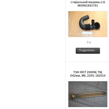
стиральной машины LG
MAR61841701
: 0 р
Подробнее...
ТЭН RDT 2000W, TW,
O42мм, М6, 220V, 182014