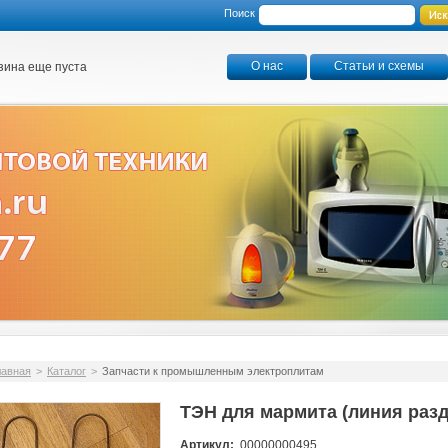
Поиск
О нас
Статьи и схемы
зина еще пуста
лавная
>
Каталог
>
Запчасти к промышленным электроплитам
ТЭН для мармита (линия разд
Артикул:
00000000495