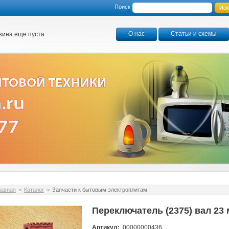
Поиск
О нас
Статьи и схемы
зина еще пуста
лавная
>
Каталог
>
Запчасти к бытовым электроплитам
Переключатель (2375) вал 23
Артикул:
00000000436