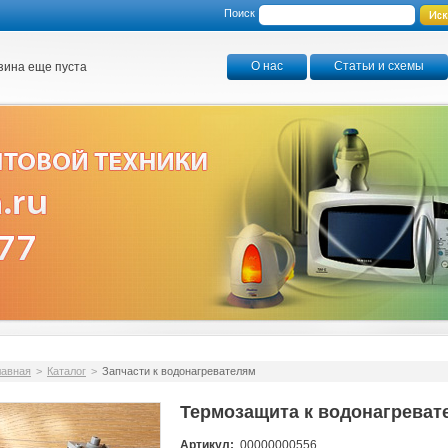
Поиск
О нас
Статьи и схемы
зина еще пуста
лавная
>
Каталог
>
Запчасти к водонагревателям
Термозащита к водонагреват
Артикул:
00000000556