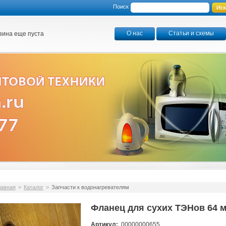
Поиск
О нас
Статьи и схемы
зина еще пуста
лавная
>
Каталог
>
Запчасти к водонагревателям
Фланец для сухих ТЭНов 64 
Артикул:
00000000655