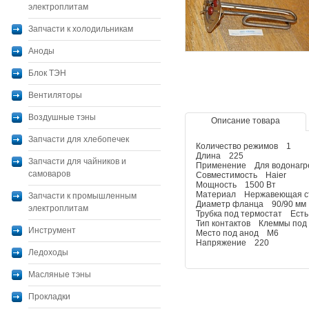
электроплитам
Запчасти к холодильникам
Аноды
Блок ТЭН
Вентиляторы
Воздушные тэны
Описание товара
Запчасти для хлебопечек
Количество режимов 1
Длина 225
Запчасти для чайников и
Применение Для водонагр
самоваров
Совместимость Haier
Мощность 1500 Вт
Материал Нержавеющая с
Запчасти к промышленным
Диаметр фланца 90/90 мм
электроплитам
Трубка под термостат Есть
Тип контактов Клеммы под
Инструмент
Место под анод М6
Напряжение 220
Ледоходы
Масляные тэны
Прокладки