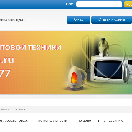
Поиск
О нас
Статьи и схемы
зина еще пуста
лавная
>
Каталог
тировать товар:
по популярности
по цене
по названию