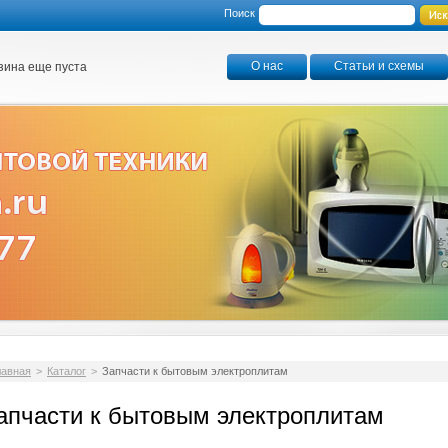
Поиск
О нас
Статьи и схемы
зина еще пуста
лавная
>
Каталог
>
Запчасти к бытовым электроплитам
апчасти к бытовым электроплитам