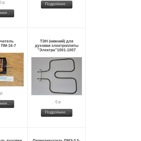
0 р
Подробнее...
нее...
чатель
ТЭН (нижний) для
 ПМ-16-7
духовки электроплиты
"Электра"1001-1007
 р
: 0 р
нее...
Подробнее...
ль духовки
Переключатель ПМЭ 0.5-