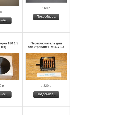
: 60 р
 р
Подробнее...
нее...
рка 180 1.5
Переключатель для
8 шт)
электроплит ПМ16-7-03
0 р
: 320 р
нее...
Подробнее...