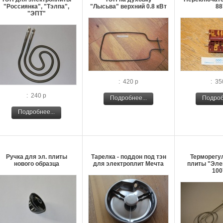
"Россиянка", "Тэлпа",
"Лысьва" верхний 0.8 кВт
88
"ЭПТ"
: 420 р
: 35
: 240 р
Подробнее...
Подроб
Подробнее...
Ручка для эл. плиты
Тарелка - поддон под тэн
Терморегу
нового образца
для электроплит Мечта
плиты "Элек
100