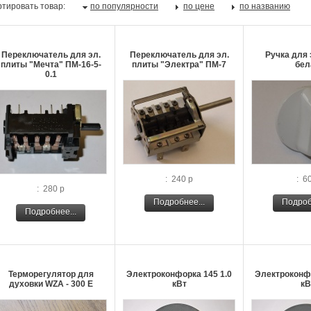
тировать товар:
по популярности
по цене
по названию
Переключатель для эл.
Переключатель для эл.
Ручка для 
плиты "Мечта" ПМ-16-5-
плиты "Электра" ПМ-7
бел
0.1
: 240 р
: 6
: 280 р
Подробнее...
Подроб
Подробнее...
Терморегулятор для
Электроконфорка 145 1.0
Электроконфо
духовки WZA - 300 E
кВт
кВ