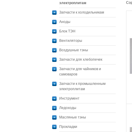
Сор
электроплитам
Запчасти к холодильникам
Аноды
Блок ТЭН
Вентиляторы
Воздушные тэны
Запчасти для хлебопечек
Запчасти для чайников и
самоваров
Запчасти к промышленным
электроплитам
Инструмент
Ледоходы
Масляные тэны
Прокладки