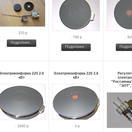
: 370 р
: 790 р
: 92
Подробнее...
Подробнее...
Подроб
Электроконфорка 220 2.0
Электроконфорка 220 2.6
Регулят
кВт
кВт
электро
"Россиянка"
"ЭПТ",
: 1600 р
: 0 р