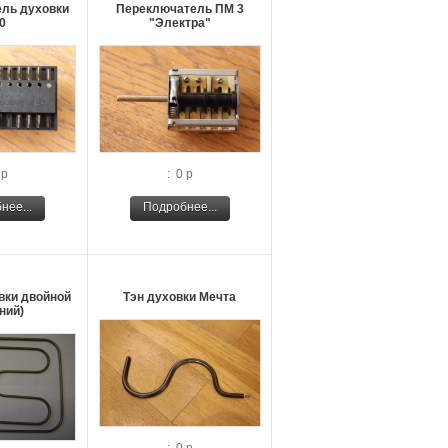
ль духовки
Переключатель ПМ 3
0
"Электра"
 р
: 0 р
нее...
Подробнее...
вки двойной
Тэн духовки Мечта
ний)