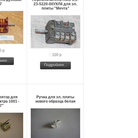
7
23-5220-00УХЛ4 для эл.
плиты "Мечта"
0 р
: 100 р
нее...
Подробнее...
лятор для
Ручка для эл. плиты
тра 1001 -
нового образца белая
7"