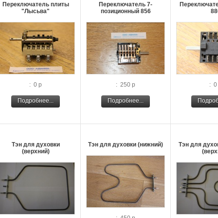
Переключатель плиты
Переключатель 7-
Переключате
"Лысьва"
позиционный 856
88
: 0 р
: 250 р
: 0
Подробнее...
Подробнее...
Подроб
Тэн для духовки
Тэн для духовки (нижний)
Тэн для духо
(верхний)
(верх