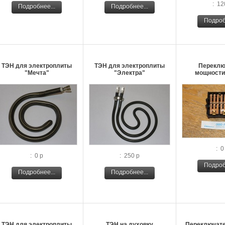
: 12
Подробнее...
Подробнее...
Подроб
ТЭН для электроплиты
ТЭН для электроплиты
Переклю
"Мечта"
"Электра"
мощности
: 0
: 0 р
: 250 р
Подроб
Подробнее...
Подробнее...
ТЭН для электроплиты
ТЭН на духовку
Переключате