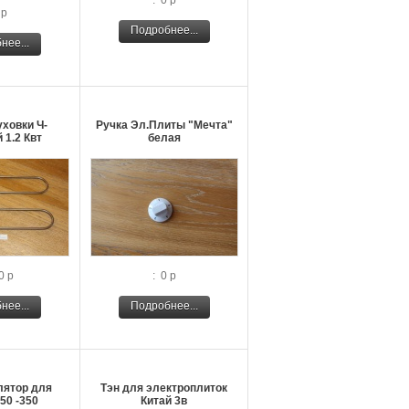
: 0 р
 р
Подробнее...
нее...
уховки Ч-
Ручка Эл.Плиты "Мечта"
 1.2 Квт
белая
0 р
: 0 р
нее...
Подробнее...
лятор для
Тэн для электроплиток
50 -350
Китай 3в