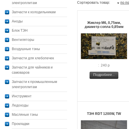
Сортировать товар:
по п
электроплитам
Запчасти к холодильникам
Аноды
Жиклер М6, 0,75мм,
диаметр сопла 0,85мм
Блок ТЭН
Вентиляторы
Воздушные тэны
Запчасти для хлебопечек
: 240 р
Запчасти для чайников и
самоваров
Подробнее...
Запчасти к промышленным
электроплитам
Инструмент
Ледоходы
ТЭН RDT 1200W, TW
Масляные тэны
Прокладки