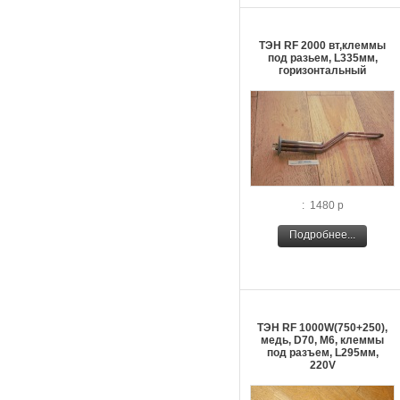
ТЭН RF 2000 вт,клеммы
под разьем, L335мм,
горизонтальный
: 1480 р
Подробнее...
ТЭН RF 1000W(750+250),
медь, D70, М6, клеммы
под разъем, L295мм,
220V