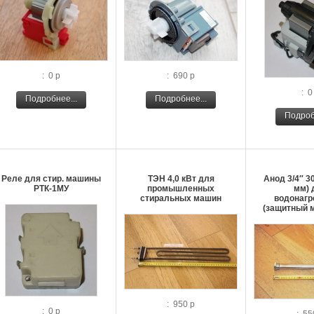
: 0 р
: 690 р
: 0
Подробнее...
Подробнее...
Подроб
Реле для стир. машины
ТЭН 4,0 кВт для
Анод 3/4″ 3
РТК-1МУ
промышленных
мм) 
стиральных машин
водонагр
(защитный 
: 950 р
: 0 р