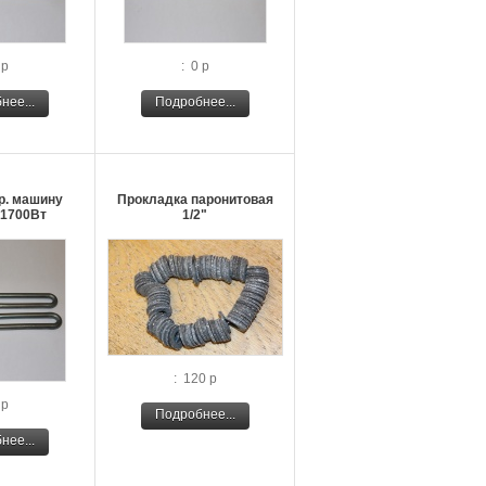
 р
: 0 р
нее...
Подробнее...
р. машину
Прокладка паронитовая
 1700Вт
1/2"
: 120 р
 р
Подробнее...
нее...