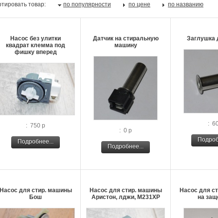
тировать товар:
по популярности
по цене
по названию
Насос без улитки
Датчик на стиральную
Заглушка 
квадрат клемма под
машину
фишку вперед
: 6
: 750 р
: 0 р
Подроб
Подробнее...
Подробнее...
Насос для стир. машины
Насос для стир. машины
Насос для с
Бош
Аристон, лджи, М231ХР
на защ