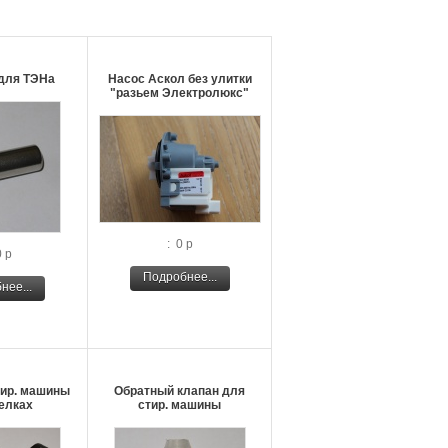
для ТЭНа
Насос Аскол без улитки
"разьем Электролюкс"
: 0 р
0 р
Подробнее...
нее...
тир. машины
Обратный клапан для
елках
стир. машины