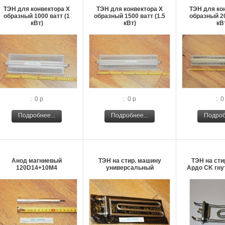
ТЭН для конвектора Х
ТЭН для конвектора Х
ТЭН для ко
образный 1000 ватт (1
образный 1500 ватт (1.5
образный 20
кВт)
кВт)
кВ
: 0 р
: 0 р
: 0
Подробнее...
Подробнее...
Подроб
Анод магниевый
ТЭН на стир. машину
ТЭН на сти
120D14+10M4
универсальный
Ардо CK гну