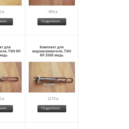
0 р
: 850 р
нее...
Подробнее...
кт для
Комплект для
еля, ТЭН RF
водонагревателя, ТЭН
медь
RF 2000 медь
0 р
: 1170 р
нее...
Подробнее...