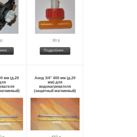
 р
: 80 р
нее...
Подробнее...
00 мм (д.20
Анод 3/4″ 400 мм (д.20
для
мм) для
евателя
водонагревателя
магниевый)
(защитный магниевый)