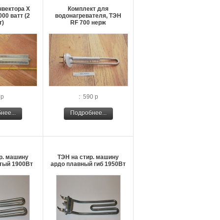
нвектора Х
Комплект для
00 ватт (2
водонагревателя, ТЭН
т)
RF 700 нерж
 р
: 590 р
нее...
Подробнее...
р. машину
ТЭН на стир. машину
тый 1900Вт
ардо плавный гиб 1950Вт