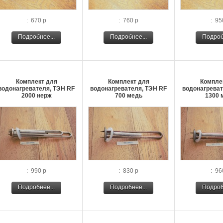
: 670 р
: 760 р
: 95
Подробнее...
Подробнее...
Подроб
Комплект для
Комплект для
Компле
водонагревателя, ТЭН RF
водонагревателя, ТЭН RF
водонагреват
2000 нерж
700 медь
1300 
: 990 р
: 830 р
: 96
Подробнее...
Подробнее...
Подроб