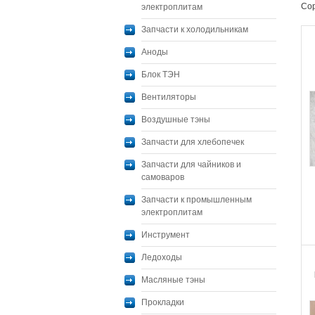
Сор
электроплитам
Запчасти к холодильникам
Аноды
Блок ТЭН
Вентиляторы
Воздушные тэны
Запчасти для хлебопечек
Запчасти для чайников и
самоваров
Запчасти к промышленным
электроплитам
Инструмент
Ледоходы
Масляные тэны
Прокладки