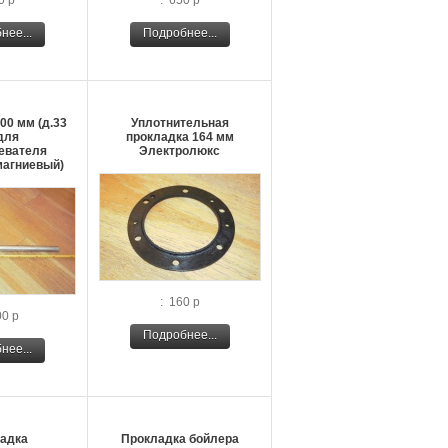
0 р
: 650 р
нее...
Подробнее...
700 мм (д.33
Уплотнительная
для
прокладка 164 мм
евателя
Электролюкс
магниевый)
: 160 р
00 р
Подробнее...
нее...
адка
Прокладка бойлера