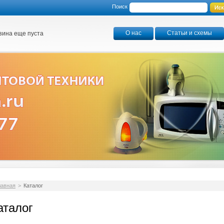
Поиск
О нас
Статьи и схемы
зина еще пуста
лавная
>
Каталог
аталог