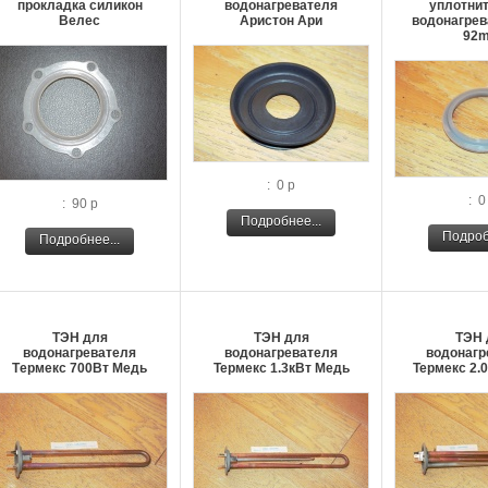
прокладка силикон
водонагревателя
уплотни
Велес
Аристон Ари
водонагрев
92
: 0 р
: 0
: 90 р
Подробнее...
Подроб
Подробнее...
ТЭН для
ТЭН для
ТЭН 
водонагревателя
водонагревателя
водонагр
Tермекс 700Вт Медь
Термекс 1.3кВт Медь
Термекс 2.