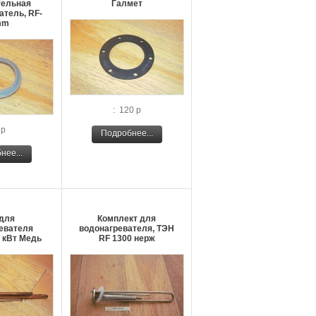
тельная
Галмет
атель, RF-
mm
: 120 р
 р
Подробнее...
нее...
для
Комплект для
евателя
водонагревателя, ТЭН
0 кВт Медь
RF 1300 нерж